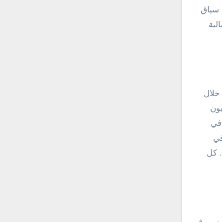
 سياق
لية
خلال
يون
 في
في
. كل
رئيسي في