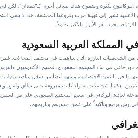
البركانيون بكثرة وينتمون هناك لقبائل أخرى كـ”همدان”. لكن في
لأغلبية تشير إلى قبيلة حرب بفروعها المختلفة. هذا لا ينفي احتما
تباط بحرب هو الأبرز والأكثر تداولاً.
 المملكة العربية السعودية
ديد من الشخصيات البارزة التي ساهمت في مختلف المجالات، فمن 
هم دور فاعل في بناء المجتمع السعودي. فمنهم الأكاديميون والتربو
أسهموا في التنمية الاقتصادية، ومنهم أيضاً من شغل مناصب قيادية
إعلاميين. هذه الشخصيات، سواء كانت معروفة على نطاق واسع أو 
فاعلة لعائلة البركاني في نسيج المجتمع السعودي على مر السنين
اني وش يرجع وتأكيداً على عمق جذورهم وتاريخهم.
جغرافي
 عند البحث عن البركاني وش يرجع. تتواجد عوائل البركاني بشكل 