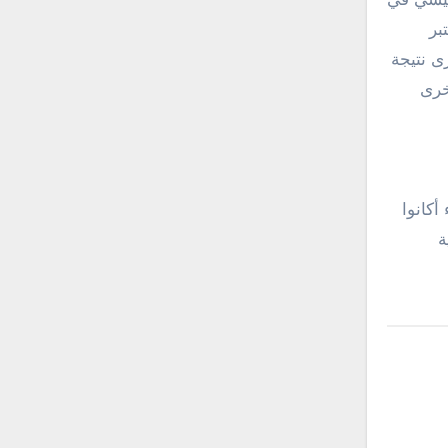
بر
ى نتيجة
خرى
كانوا
ة