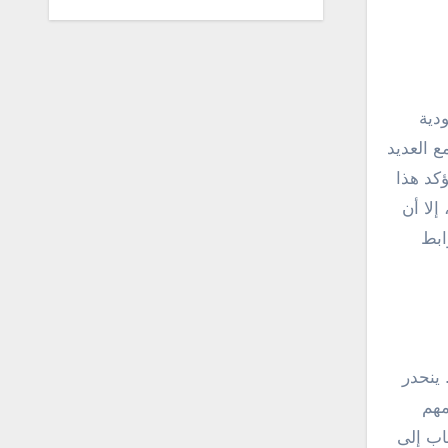
دية
ع العديد
كد هذا
إلا أن
ابط
 ينحدر
مهم
اب إلى