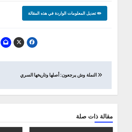
✏️ تعديل المعلومات الواردة في هذه المقالة
تصفّح
النملة وش يرجعون: أصلها وتاريخها السري
المقالات
مقالة ذات صلة