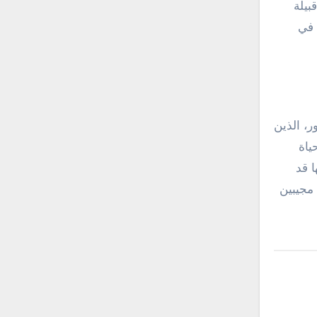
بيلة
 في
ر، الذين
ياة
 قد
مجيبين