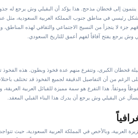
 ينتمون إلى قحطان مذحج. هذا يؤكد أن البقيلي وش يرجع له جذو
لي بشكل رئيسي في مناطق جنوب المملكة العربية السعودية، مثل ع
هم جزء لا يتجزأ من النسيج الاجتماعي والثقافي لهذه المناطق، و
لي وش يرجع يفتح آفاقاً لفهم أعمق للتاريخ السعودي.
لة قحطان الكبرى، وتتفرع منهم عدة فخوذ وبطون. هذه الفخوذ ت
 الرغم من أن التفاصيل الدقيقة لجميع الفخوذ قد تختلف باختلا
ً وموثقاً. هذا التفرع هو سمة مميزة للقبائل العربية العريقة، 
سأل عن البقيلي وش يرجع أن يدرك هذا البناء القبلي المعقد.
افياً
 العربية، وبالأخص في المملكة العربية السعودية، حيث تتواجد ا