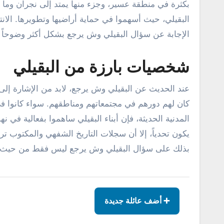
بكثرة في منطقة عسير، وجزء منها يمتد إلى نجران وما حول
البقيلي، حيث أسهموا في حماية أراضيها وتطويرها. الانت
الإجابة عن سؤال البقيلي وش يرجع بشكل أكثر وضوحاً 
شخصيات بارزة من البقيلي
عند الحديث عن البقيلي وش يرجع، لابد من الإشارة إلى 
كان لهم دورهم في مجتمعاتهم ومناطقهم. سواء كانوا في م
المدنية الحديثة، فإن أبناء البقيلي ساهموا بفعالية ف
يكون تحدياً، إلا أن سجلات التاريخ الشفهي والمكتوب 
بذلك على سؤال البقيلي وش يرجع ليس فقط من حيث ال
➕ أضف عائلة جديدة