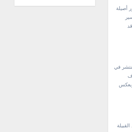
ر أصيلة
سير
قد
نتشر في
ف
ويعكس
لقبيلة