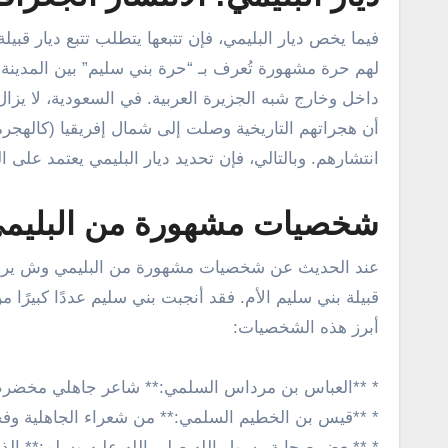
فيما يخص ديار البليمي، فإن تتبعها يتطلب تتبع ديار قب
لهم حرة مشهورة تُعرف بـ “حرة بني سليم” بين المدينة
داخل وخارج شبه الجزيرة العربية. في السعودية، لا يزا
أن هجراتهم التاريخية وصلت إلى شمال إفريقيا (كالهجرة
انتشارهم. وبالتالي، فإن تحديد ديار البليمي يعتمد على
شخصيات مشهورة من البليم
عند الحديث عن شخصيات مشهورة من البليمي وش يرجع،
قبيلة بني سليم الأم. فقد أنجبت بني سليم عددًا كبيرًا 
أبرز هذه الشخصيات:
* **العباس بن مرداس السلمي:** شاعر جاهلي مخضرم و
* **قيس بن الخطيم السلمي:** من شعراء الجاهلية وفحو
* **بعض صحابة رسول الله صلى الله عليه وسلم:** الذين