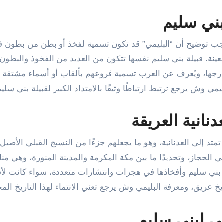
بني سليم
جب توضيح أن “البليمي” قد تكون تسمية لفخذ أو بطن من بطون قب
ينة. قبيلة بني سليم نفسها تتكون من العديد من الفخوذ والبطون
خارجها، ويُعرف عن العرب تسمية فروعهم بألقاب أو أسماء مشتقة
يمي وش يرجع ترتبط ارتباطًا وثيقًا بالامتداد الكبير لقبيلة بني سليم
دنانية العريقة
متد إلى العدنانية، وهو ما يجعلهم جزءًا من النسيج القبلي الأصيل
ي الحجاز، وتحديدًا ما بين مكة المكرمة والمدينة المنورة، وهي من
ت بني سليم وأفخاذها في هجرات وانتشارات متعددة، سواء كانت لأ
 عريق، ومعرفة البليمي وش يرجع تعني الانتماء لهذا التاريخ المج
في لبني سليم