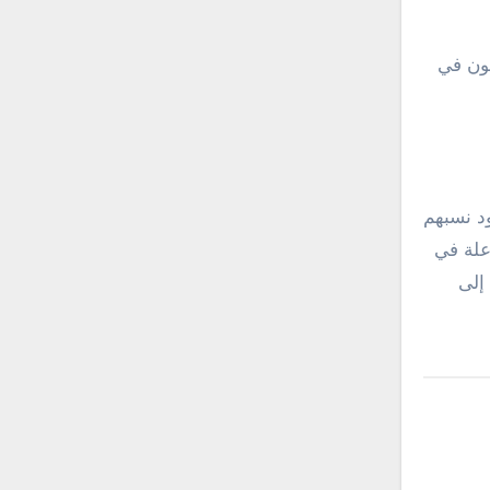
كون في
د نسبهم
علة في
إلى