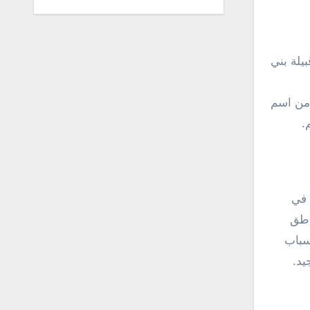
يلة بني
 من اسم
.
 في
اطق
سباب
يد.