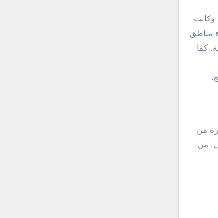
 وكانت
ة مناطق
. كما
.
زة من
ي. من