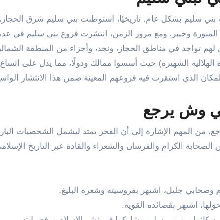
يلة بني سليم بشكل عام. تاريخيًا، استوطنت بني سليم شرق الحجاز،
 المنورة وخيبر. ومع مرور الزمن، انتشرت فروع بني سليم في عد
ل لهم تواجد في مناطق الحجاز، ونجد، وأجزاء من المنطقة الشمالية
 الهلالية الشهيرة) حيث أسسوا ممالك ودولًا، مما يدل على اتساع
 المكان الذي استقرت فيه فروعهم المعينة ضمن هذا الانتشار الواسع
ي وش يرجع
 من المهم الإشارة إلى أن الفخر يمتد ليشمل الشخصيات البار
من الصحابة الكرام والفرسان والشعراء والقادة عبر التاريخ الإسلام
صحابي جليل، اشتهر بفروسيته وشعره البليغ.
لها، اشتهر بقصائده القوية.
 كانوا من بني سليم وشاركوا في نشر الإسلام ورفع رايته.