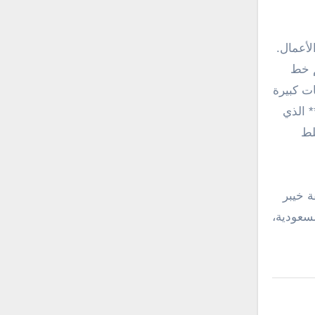
لأعمال.
م خط
ت كبيرة
* الذي
لط
ة خيبر
لسعودية،