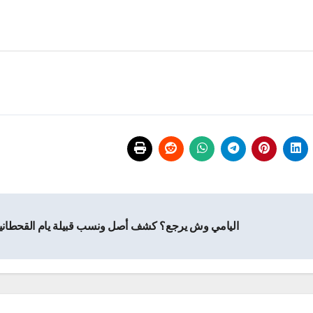
اليامي وش يرجع؟ كشف أصل ونسب قبيلة يام القحطاني