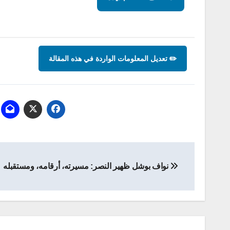
✏️ تعديل المعلومات الواردة في هذه المقالة
تصفّح
نواف بوشل ظهير النصر: مسيرته، أرقامه، ومستقبله
المقالات