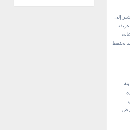
شير إلى
عريقة
عات
د يحتفظ
نة
ري
أرض