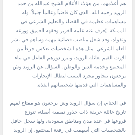
هم أعلامهم. من هؤلاء الأعلام الشيخ عبدالله بن حمد
الزويد رحمه الله، الذي كان قاضياً وعالماً جليلاً، وله
مساهمات عظيمة في القضاء والتعليم الشرعي في
المملكة. يُعرف عنه علمه الغزير وفقهه العميق وورعه
وتقواه، وقد شغل مناصب قضائية مهمة وساهم في نشر
العلم الشرعي. مثل هذه الشخصيات تعكس جزءاً من
الإرث القيم لعائلة الزويد، وتبرز دورهم الفاعل في بناء
المجتمع وخدمة الدين والوطن. السؤال عن الزويد وش
يرجعون يتجاوز مجرد النسب ليطال الإنجازات
والمساهمات التي قدمتها شخصياتهم الفذة.
في الختام، إن سؤال الزويد وش يرجعون هو مفتاح لفهم
تاريخ عائلة عريقة ذات جذور تميمية أصيلة، تتوزع
فروعها في عدة مدن ومناطق سعودية، ولها سجل حافل
بالشخصيات التي أسهمت في رفعة المجتمع. إن الزويد