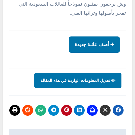
وش يرجعون يمثلون نموذجاً للعائلات السعودية التي
تفخر بأصولها وتراثها الغني.
➕ أضف عائلة جديدة
✏️ تعديل المعلومات الواردة في هذه المقالة
تصفّح