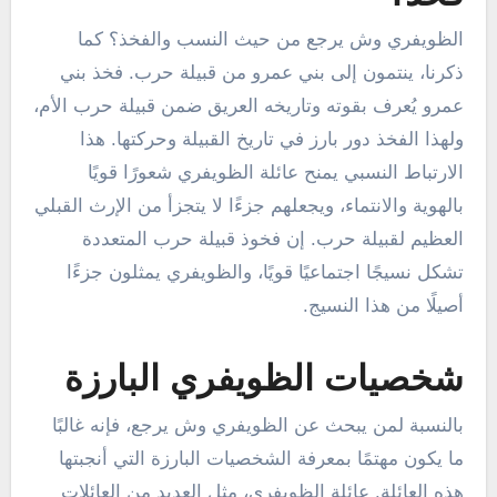
الظويفري وش يرجع من حيث النسب والفخذ؟ كما
ذكرنا، ينتمون إلى بني عمرو من قبيلة حرب. فخذ بني
عمرو يُعرف بقوته وتاريخه العريق ضمن قبيلة حرب الأم،
ولهذا الفخذ دور بارز في تاريخ القبيلة وحركتها. هذا
الارتباط النسبي يمنح عائلة الظويفري شعورًا قويًا
بالهوية والانتماء، ويجعلهم جزءًا لا يتجزأ من الإرث القبلي
العظيم لقبيلة حرب. إن فخوذ قبيلة حرب المتعددة
تشكل نسيجًا اجتماعيًا قويًا، والظويفري يمثلون جزءًا
أصيلًا من هذا النسيج.
شخصيات الظويفري البارزة
بالنسبة لمن يبحث عن الظويفري وش يرجع، فإنه غالبًا
ما يكون مهتمًا بمعرفة الشخصيات البارزة التي أنجبتها
هذه العائلة. عائلة الظويفري، مثل العديد من العائلات