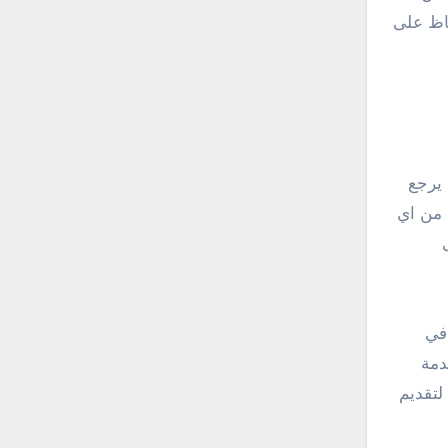
فاظ على
 يرجع
ي من اي
في
دمة
لتقديم