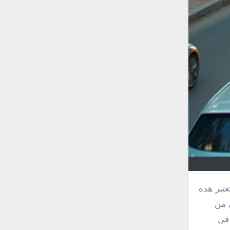
ي من
 في