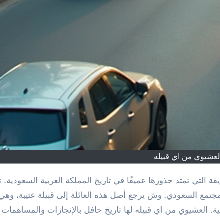
لعشيوي من اي قبيله
المجتمع السعودي. وش يرجع أصل هذه العائلة إلى قبيلة عتيبة، وه
بية. العشيوي من اي قبيله لها تاريخ حافل بالإنجازات والمساهمات