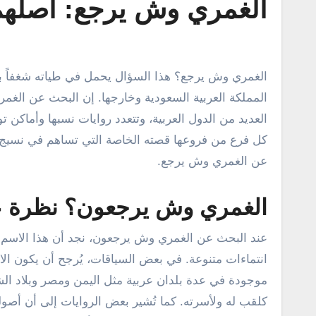
الغمري وش يرجع: أصلهم و
الغمري وش يرجع؟ هذا السؤال يحمل في طياته شغفاً بمعرفة الجذور والأصول العائلية، وهو موضوع يثير اهتمام الكثيرين في
المملكة العربية السعودية وخارجها. إن البحث عن الغمر
العديد من الدول العربية، وتتعدد روايات نسبها وأماكن تو
كل فرع من فروعها قصته الخاصة التي تساهم في نسيج تار
عن الغمري وش يرجع.
الغمري وش يرجعون؟ نظرة ع
عند البحث عن الغمري وش يرجعون، نجد أن هذا الاسم قد 
انتماءات متنوعة. في بعض السياقات، يُرجح أن يكون ال
موجودة في عدة بلدان عربية مثل اليمن ومصر وبلاد الش
كلقب له ولأسرته. كما تُشير بعض الروايات إلى أن أصو