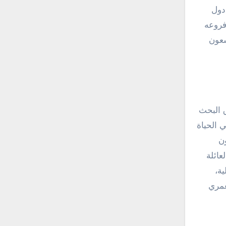
دول
فروعه
سعون
ق البحث
 الحياة
ن
عائلة
ة،
غمري