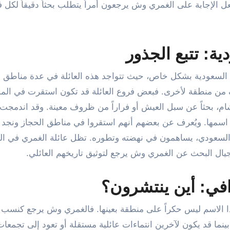
عل الإجابة على الغمري وش يرجعون أمراً يتطلب بحثاً دقيقاً لكل 
ة: تتبع الجذور
 السعودية بشكل خاص، حيث تتواجد هذه العائلة في عدة مناطق
 من منطقة لأخرى. فبعض فروع العائلة قد تكون استقرت في الم
شام، بحثاً عن سبل العيش أو فراراً من ظروف معينة. وقد اندمجت
اسمها. ويُعرف عن بعضهم أنهم استقروا في مناطق الحجاز ونجد
ع السعودي، يساهمون في نهضته وتطوره. تظل عائلة الغمري في ال
لأجيال البحث عن الغمري وش يرجع لتوثيق تاريخهم العائلي.
في: أين ينتشرون؟
 الاسم ليس حكراً على منطقة بعينها. فالغمري وش يرجع كنسب 
ينما قد يكون لآخرين انتماءات عائلية مستقلة أو تعود إلى تجمعا