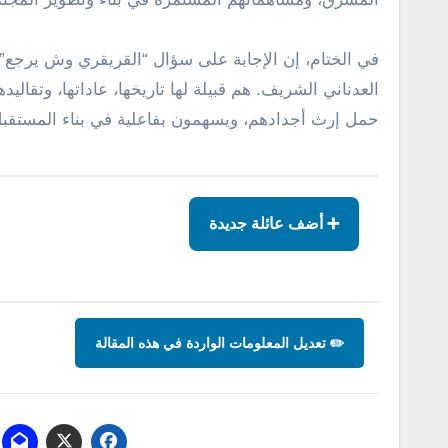
في الختام، إن الإجابة على سؤال “القريقري وش يرجع” ت
العدناني الشريف. هم قبيلة لها تاريخها، عاداتها، وتقال
حمل إرث أجدادهم، ويسهمون بفاعلية في بناء المستقب
➕ أضف عائلة جديدة
✏️ تعديل المعلومات الواردة في هذه المقالة