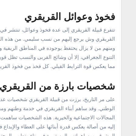
فخوذ وعوائل القريقري
تتفرع قبيلة القريقري إلى عدة فخوذ وعوائل، تنتشر في
القريقري وش يرجع إليهم من نسب سليمي. من هذه الفخو
ومنهم من لا يزال يحتفظ بوجوده في المناطق الريفية وا
التنوع الجغرافي، إلا أن وشائج القربى والنسب تظل قوية
مما يعكس قوة الترابط القبلي. كل فخذ من فخوذ القريقر
شخصيات بارزة من القريقري
على مر التاريخ، برزت من قبيلة القريقري شخصيات عدي
الوطني. وقد ساهم أبناء القريقري في خدمة وطنهم ومجتم
المجالات الاجتماعية والخيرية. هذه الشخصيات ساهمت ف
إليه من أصالة يعكس قدرة أبنائها على العطاء والإبداع 
المشرق، ومساهماتهم المستمرة في بناء وتطوير المجت