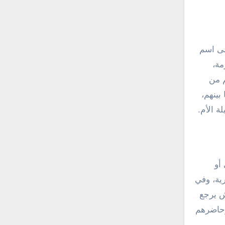
لى اسم
مة،
م من
بينهم،
ة الأم.
أو
ية، وفي
ش يرجع
وحاضرهم