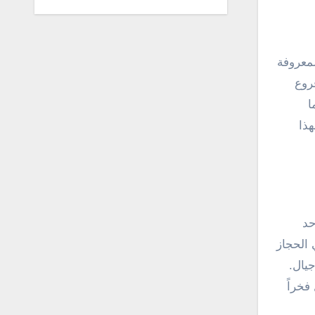
لمعروفة
روع
ا
هذا
حد
 الحجاز
يال.
فخراً