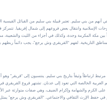
ي أنهم من بني سليم. تعتبر قبيلة بني سليم من القبائل القيسية ا
حات الإسلامية وانتقال بعض فروعهم إلى شمال إفريقيا. تتمركز ف
بين مكة المكرمة وجدة، وكذلك في أجزاء من الليث والشعيبة، مم
المناطق التاريخية. لفهم “القريقري وش يرجع”، يجب دائماً ربطهم ب
رتبط ارتباطاً وثيقاً بتاريخ بني سليم. ينتسبون إلى “قريقر” وهو أ
 العربية الخالصة التي تعود إلى عدنان. تشتهر فروع القريقري في
هم على الكرم والشهامة وإكرام الضيف، وهي صفات متوارثة عبر الأج
في حفظ الإرث الثقافي والاجتماعي. “القريقري وش يرجع” يمثل 