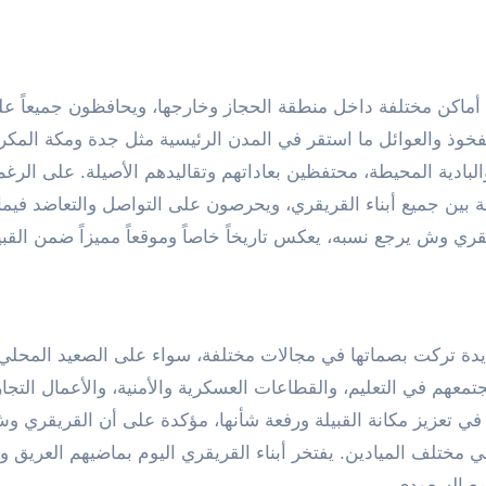
 أماكن مختلفة داخل منطقة الحجاز وخارجها، ويحافظون جميعاً ع
ذ والعوائل ما استقر في المدن الرئيسية مثل جدة ومكة المكر
لبادية المحيطة، محتفظين بعاداتهم وتقاليدهم الأصيلة. على الرغ
 بين جميع أبناء القريقري، ويحرصون على التواصل والتعاضد فيما 
ي وش يرجع نسبه، يعكس تاريخاً خاصاً وموقعاً مميزاً ضمن القبيل
دة تركت بصماتها في مجالات مختلفة، سواء على الصعيد المحلي 
عهم في التعليم، والقطاعات العسكرية والأمنية، والأعمال التجار
ي تعزيز مكانة القبيلة ورفعة شأنها، مؤكدة على أن القريقري و
في مختلف الميادين. يفتخر أبناء القريقري اليوم بماضيهم العريق 
مع السعودي.