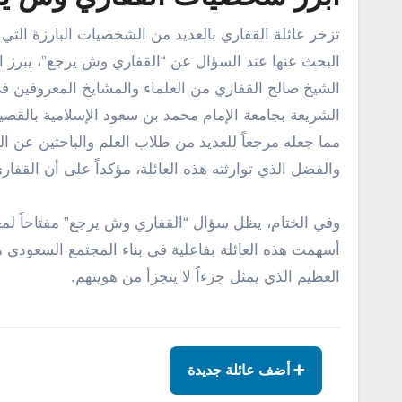
تزخر عائلة القفاري بالعديد من الشخصيات البارزة التي
البحث عنها عند السؤال عن “القفاري وش يرجع”، يبرز اس
الشيخ صالح القفاري من العلماء والمشايخ المعروفين ف
الشريعة بجامعة الإمام محمد بن سعود الإسلامية بالقصي
مما جعله مرجعاً للعديد من طلاب العلم والباحثين عن الفت
والفضل الذي توارثته هذه العائلة، مؤكداً على أن القفا
وفي الختام، يظل سؤال “القفاري وش يرجع” مفتاحاً لمعرف
أسهمت هذه العائلة بفاعلية في بناء المجتمع السعودي من 
العظيم الذي يمثل جزءاً لا يتجزأ من هويتهم.
➕ أضف عائلة جديدة