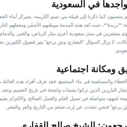
تواجدها في السعودية
ينتسبون كما ذكرنا إلى قبيلة بني تميم الكريمة. يتمركز أبناء القف
**بريدة**، حيث تُعد هذه المدينة موطنهم الأصلي ومعقلهم التار
ليوم منتشرين في مدن سعودية أخرى مثل الرياض، والخبر، والدمام،
ت. لا يزال السؤال “القفاري وش يرجع” يثير فضول الكثيرين نظر
عودي.
ق ومكانة اجتماعية
طاء والمساهمة في بناء المجتمع. فقد عرف أفراد هذه العائلة با
والتجار البارزين الذين تركوا بصمات واضحة في تاريخ القصيم ونجد.
يجة لجهود متواصلة في سبيل العلم والعمل الصالح، والالتزام بقيم
وش يرجع” فنحن نتحدث عن إرث ضخم من التاريخ والعز والفخر.
جعون: الشيخ صالح القفاري