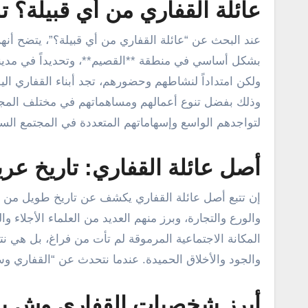
عائلة القفاري من أي قبيلة؟ 
عند البحث عن “عائلة القفاري من أي قبيلة؟”، يتضح أنهم 
بشكل أساسي في منطقة **القصيم**، وتحديداً في مدينة 
ولكن امتداداً لنشاطهم وحضورهم، تجد أبناء القفاري ا
وذلك بفضل تنوع أعمالهم ومساهماتهم في مختلف المجالا
لتواجدهم الواسع وإسهاماتهم المتعددة في المجتمع الس
أصل عائلة القفاري: تاريخ عري
إن تتبع أصل عائلة القفاري يكشف عن تاريخ طويل من الع
والورع والتجارة، وبرز منهم العديد من العلماء الأجلاء 
المكانة الاجتماعية المرموقة لم تأت من فراغ، بل هي نت
والجود والأخلاق الحميدة. عندما نتحدث عن “القفاري 
أبرز شخصيات القفاري وش ير