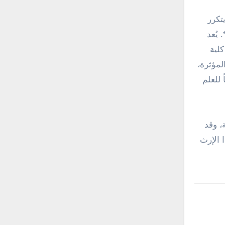
تكرر
يُعد
لية
لمؤثرة،
 للعلم
، وقد
 الإرث