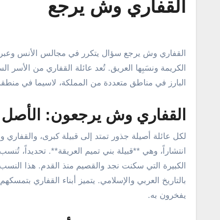
القفاري وش يرجع
القفاري وش يرجع سؤال يتكرر في مجالس الأنس وعبر منصات البحث، وهو يعكس اهتمام الكثيرين بمعرفة أصول هذه العائلة
الكريمة ونسَبِها العريق. تُعد عائلة القفاري من الأسر
البارز في مناطق متعددة من المملكة، لاسيما في منطقة 
القفاري وش يرجعون: الأصل 
لكل عائلة أصيلة جذور تمتد إلى قبيلة كبرى، والقفاري 
انتشاراً، وهي **قبيلة بني تميم العريقة**. تحديداً، تُ
الكبيرة التي سكنت نجد والقصيم منذ القدم. هذا النسب ا
بالتاريخ العربي والإسلامي. يتميز أبناء القفاري بتمسكه
يفخرون به.