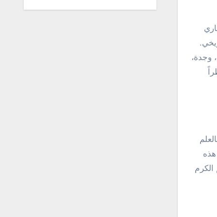
اري
يخي.
 وجدة،
اً
لعلم
 هذه
 الكرم