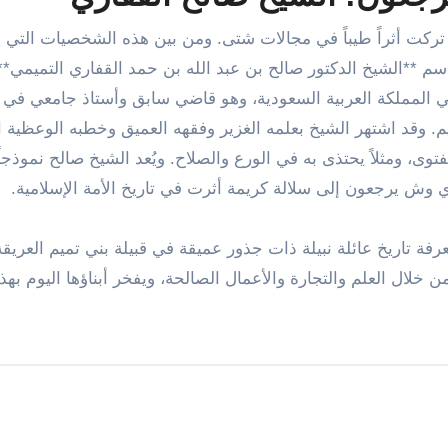
 تركت أثراً طيباً في مجالات شتى. ومن بين هذه الشخصيات التي ي
م **الشيخ الدكتور صالح بن عبد الله بن حمد القفاري التميمي**. 
ي المملكة العربية السعودية، وهو قاضي سابق وأستاذ جامعي في ك
م. وقد اشتهر الشيخ بعلمه الغزير وفقهه العميق وخطبه الوعظية ا
وى، ومثلاً يحتذى به في الورع والصلاح. ويُعد الشيخ صالح نموذجاً
ري وش يرجعون إلى سلالة كريمة أثرت في تاريخ الأمة الإسلامية.
ة تاريخ عائلة نبيلة ذات جذور عميقة في قبيلة بني تميم العريقة
خلال العلم والتجارة والأعمال الصالحة، ويفخر أبناؤها اليوم بهذا