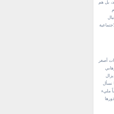
د، بل هم
م
يال
اجتماعية
ات أصغر
هابي
يزال
ا نسأل
ً مليء
ورها