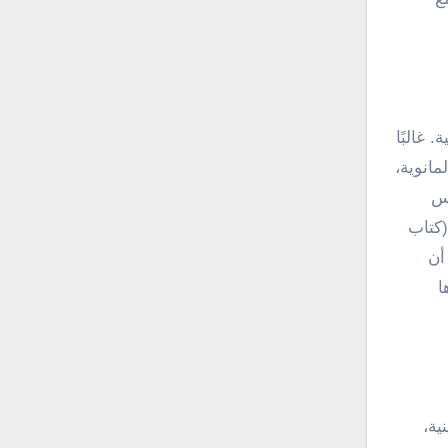
 غالبًا
مانوية،
يس
(كتاب
أن
ا
ية،