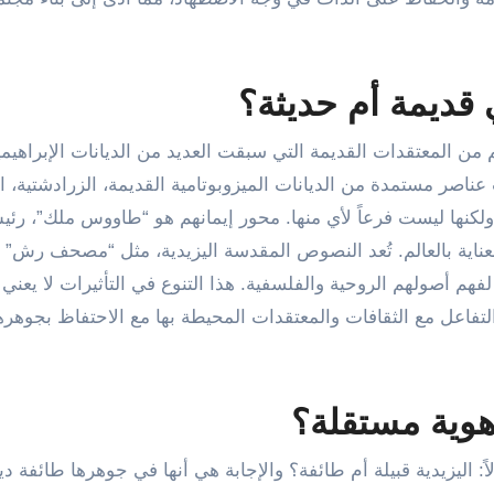
 قديمة أم حديثة؟
 من المعتقدات القديمة التي سبقت العديد من الديانات الإبراهيمية.
ت عناصر مستمدة من الديانات الميزوبوتامية القديمة، الزرادشتية، ال
 ولكنها ليست فرعاً لأي منها. محور إيمانهم هو “طاووس ملك”، رئ
 والعناية بالعالم. تُعد النصوص المقدسة اليزيدية، مثل “مصحف رش” 
هم أصولهم الروحية والفلسفية. هذا التنوع في التأثيرات لا يعني 
التفاعل مع الثقافات والمعتقدات المحيطة بها مع الاحتفاظ بجوهره
 هوية مستقلة؟
ً: اليزيدية قبيلة أم طائفة؟ والإجابة هي أنها في جوهرها طائفة دين