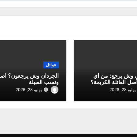
عوائل
 وش يرجع: من أي
الجردان وش يرجعون؟ أص
أصل العائلة الكريمة؟
ونسب القبيلة
يوليو 28, 2026
يوليو 28, 2026