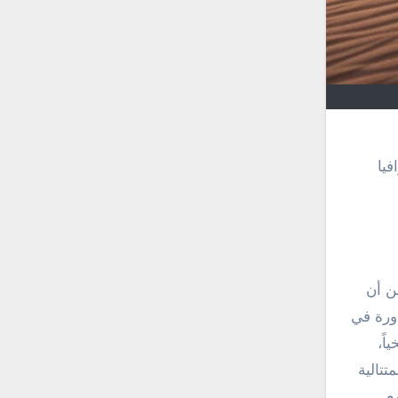
فيا
ن أن
اورة في
اً،
تالية
ع