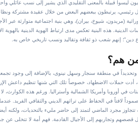
يديون ليسوا قبيلة بالمعنى التقليدي الذي يشير إلى نسب عائلي واح
كل رئيسي، يرتبطون ببعضهم البعض من خلال عقيدة مشتركة ونظا
ة (مريدون، شيوخ، بيران)، وهي بنية اجتماعية متوارثة عبر الأج
ت الدينية. هذه البنية تعكس مدى ارتباط الهوية الدينية بالهوية ال
باع دين”؛ إنهم شعب ذو ثقافة وتقاليد ونسب تاريخي خاص به.
ومن هم؟
وتحديداً في منطقة سنجار وسهل نينوى، بالإضافة إلى وجود تجمع
ة، أدت حملات الاضطهاد، خصوصاً تلك التي شنها تنظيم داعش الإر
 الشتات في أوروبا وأمريكا الشمالية وأستراليا. ورغم هذه الكوارث، لا 
وداً لافتاً في الحفاظ على تراثهم الديني والثقافي الفريد. عندم
تجاوز مجرد الماضي لتمتد إلى حاضر مليء بالتحديات، ولكنه أيضا
 قصصهم وتجاربهم إلى الأجيال القادمة. فهم أمة لا تتخلى عن جذ