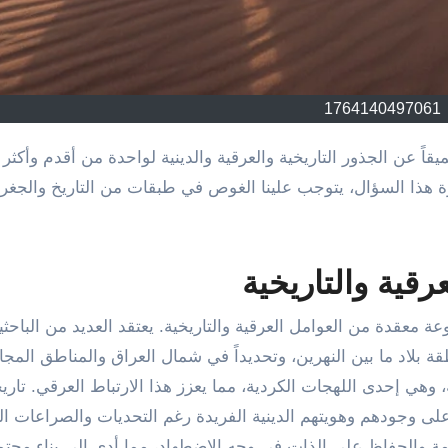
1764140497061
 هذا السؤال، يتوجب علينا الغوص في طبقات من التاريخ والجغرا
قية والتاريخية
 معقدة من العوامل العرقية والتاريخية. يعتقد العديد من الباحثي
 بلاد ما بين النهرين، وتحديداً في شمال العراق والمناطق المج
، وهي إحدى اللهجات الكردية، مما يعزز هذا الارتباط العرقي. تاريخي
ى وجودهم وهويتهم الدينية الفريدة رغم التحديات والصراعات المت
مة والحفاظ على الذات في وجه الاضطهاد، مما أدى إلى بناء مجتم