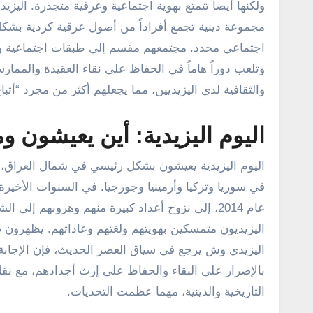
ولكنها أيضاً تتمتع بهوية اجتماعية وعرقية متجذرة. اليز
مجموعة دينية تجمع أفراداً من أصول عرقية كردية بش
اجتماعي محدد. مجتمعهم مقسم إلى طبقات اجتماعية وراثي
وتلعب دوراً هاماً في الحفاظ على نقاء العقيدة والممارسا
والثقافية لدى اليزيديين، مما يجعلهم أكثر من مجرد “أت
اليوم اليزيدية: أين يعيشون 
اليوم اليزيدية يعيشون بشكل رئيسي في شمال العراق، 
في سوريا وتركيا وأرمينيا وجورجيا. في السنوات الأخير
عام 2014، إلى نزوح أعداد كبيرة منهم وهروبهم إلى
اليزيديون متمسكين بهويتهم ولغتهم وعاداتهم. يظهرون صم
اليزيدي وش يرجع في سياق العصر الحديث، فإن الإجابة ت
بالإصرار على البقاء والحفاظ على إرث أجدادهم، مع نقل
التاريخية والدينية، مهما عظمت التحديات.