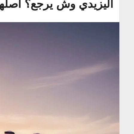
اليزيدي وش يرجع؟ أصلهم 