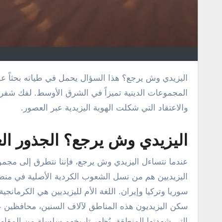
اليزيدي وش يرجع؟ هذا السؤال يحمل في طياته بحثاً عميقاً عن الجذور التاريخية والعرقية والدينية لواحدة من أقدم وأكثر
المجموعات الدينية تميزاً في الشرق الأوسط. لفك شفرة
والاعتقاد التي شكلت الهوية اليزيدية عبر العصور.
اليزيدي وش يرجع؟ الجذور العر
عندما نتساءل اليزيدي وش يرجع، فإننا نتطرق إلى مجموعة
اليزيديين هم من نسل الشعوب الكردية الأصلية في منطقة
سوريا وتركيا وإيران. اللغة الأم لليزيديين هي الكرمانجية
سكن اليزيديون هذه المناطق لآلاف السنين، محافظين عل
التي شهدتها المنطقة. يُظهر تاريخهم سلسلة من المقاو