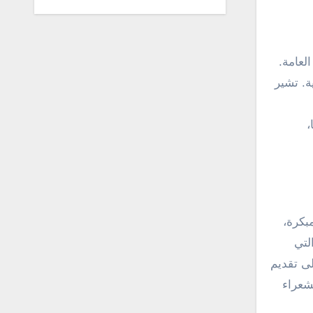
لعامة.
ة. تشير
،
بكرة،
لتي
لى تقديم
لشعراء