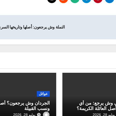
النملة وش يرجعون: أصلها وتاريخها السر
عوائل
 وش يرجع: من أي
الجردان وش يرجعون؟ أص
أصل العائلة الكريمة؟
ونسب القبيلة
يوليو 28, 2026
يوليو 28, 2026