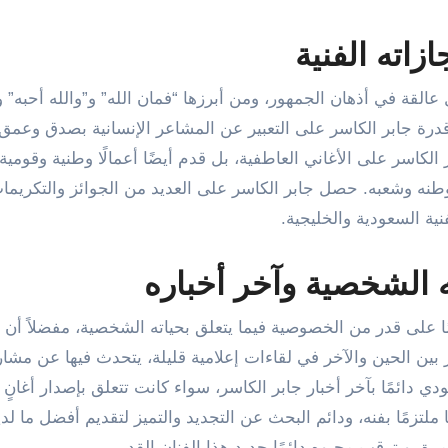
زاته الفنية
 عالقة في أذهان الجمهور، ومن أبرزها “فمان الله” و”والله أحبه” و
درة جابر الكاسر على التعبير عن المشاعر الإنسانية بصدق وعمق،
لكاسر على الأغاني العاطفية، بل قدم أيضًا أعمالًا وطنية وقوم
وطنه وشعبه. حصل جابر الكاسر على العديد من الجوائز والتكريما
نية السعودية والخليجية.
 الشخصية وآخر أخباره
ا على قدر من الخصوصية فيما يتعلق بحياته الشخصية، مفضلاً أن 
 بين الحين والآخر في لقاءات إعلامية قليلة، يتحدث فيها عن مشار
دي دائمًا بآخر أخبار جابر الكاسر، سواء كانت تتعلق بإصدار أغانٍ
ا ملتزمًا بفنه، ودائم البحث عن التجديد والتميز لتقديم أفضل ما لدي
ة، ويترقب محبوه دائمًا جديد هذا الفنان القدير.