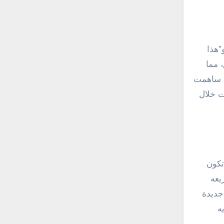
”هذا
 مما
ية ساهمت
ت خلال
تكون
يعه
 جديدة
ه