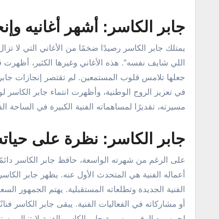
جابر الكاسر: أشهر أغانيه وإنجا
يمتلك جابر الكاسر رصيدًا ضخمًا من الأغاني التي لا تزال
اللي شايف نفسه”. هذه الأغاني وغيرها الكثير، أظهرت ق
جعلها تلامس قلوب المستمعين. لم تقتصر إنجازات جابر ا
في تعزيز الروح الوطنية، وأظهرت انتماء جابر الكاسر ل
مسيرته، تقديرًا لمساهماته الفنية الكبيرة في الساحة الف
جابر الكاسر: نظرة على حياته
على الرغم من شهرته الواسعة، حافظ جابر الكاسر دائمً
أعماله الفنية هي المتحدث الأول عنه. يظهر جابر الكاسر
الفنية الجديدة وتطلعاته المستقبلية. يهتم الجمهور السعو
أو مشاركاته في الفعاليات الفنية. يبقى جابر الكاسر فنانً
لجمهوره الوفي. مسيرة جابر الكاسر الفنية لا تزال مستمر