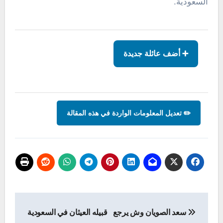
السعودية.
➕ أضف عائلة جديدة
✏️ تعديل المعلومات الواردة في هذه المقالة
تصفّح
سعد الصويان وش يرجع
قبيله العيثان في السعودية
المقالات