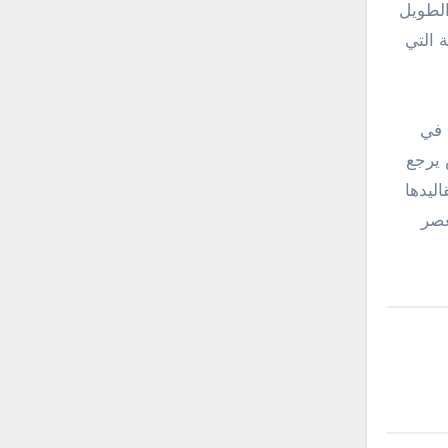
 الطويل
 التي
 في
 يرجع
اليدها
عصر