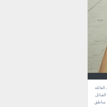
لقبائل
 مناطق