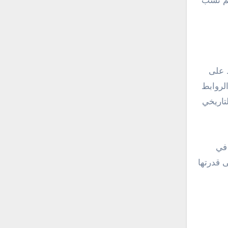
اهم نسب
ظ على
الروابط
تاريخي
 في
ى قدرتها