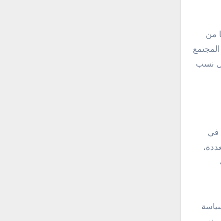
ا من
المجتمع
عل نسب
 في
ددة،
سياسة