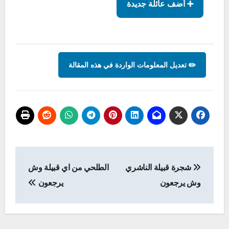
➕ أضف عائلة جديدة
✏️ تعديل المعلومات الواردة في هذه المقالة
تصفّح
شجرة قبيلة الناشري
الطلحي من اي قبيلة وش
المقالات
وش يرجعون
يرجعون