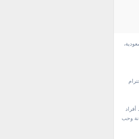
ترام
أفراد
انة وحب