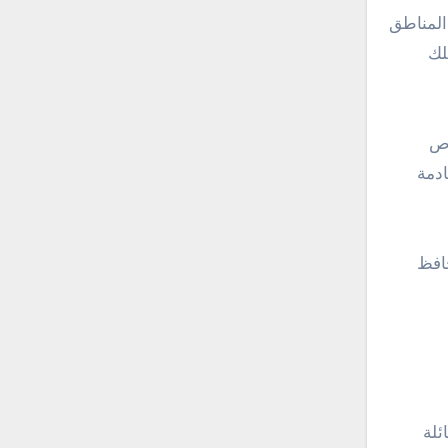
 المناطق
لك
رص
ادمة
حافظ
ئلة