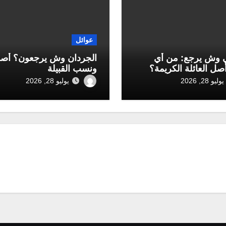
عوائل
 وش يرجع: من أي
الجردان وش يرجعون؟ أص
أصل العائلة الكريمة؟
ونسب القبيلة
يوليو 28, 2026
يوليو 28, 2026