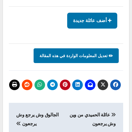
➕ أضف عائلة جديدة
✏️ تعديل المعلومات الواردة في هذه المقالة
تصفّح
عائلة الحميدي من وين
الجالوق وش يرجع وش
المقالات
وش يرجعون
يرجعون