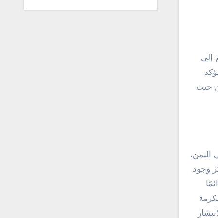
 إلى
ؤكد
ن حيث
 اليمن،
ز وجود
مًا
مكرمة
نتشار