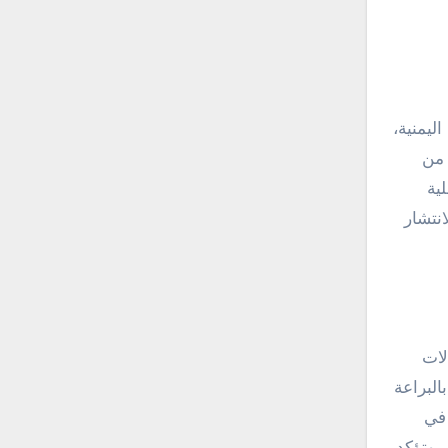
ليمنية،
 من
ية
نتشار
لات
البراعة
 في
 وتؤكد