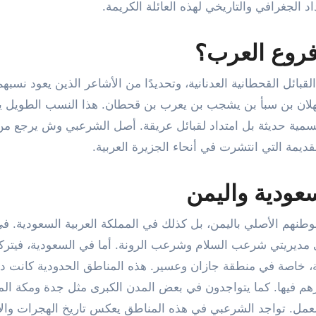
الجغرافي والتاريخي لهذه العائلة الكريمة.
فروع العرب؟
بائل القحطانية العدنانية، وتحديدًا من الأشاعر الذين يعود نسبهم
هلان بن سبأ بن يشجب بن يعرب بن قحطان. هذا النسب الطويل ي
تسمية حديثة بل امتداد لقبائل عريقة. أصل الشرعبي وش يرجع م
قديمة التي انتشرت في أنحاء الجزيرة العربية.
عودية واليمن
هم الأصلي باليمن، بل كذلك في المملكة العربية السعودية. في
ي مديريتي شرعب السلام وشرعب الرونة. أما في السعودية، فيترك
، خاصة في منطقة جازان وعسير. هذه المناطق الحدودية كانت دائ
شارهم فيها. كما يتواجدون في بعض المدن الكبرى مثل جدة ومكة ال
لعمل. تواجد الشرعبي في هذه المناطق يعكس تاريخ الهجرات والا