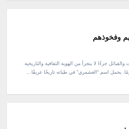
م وفخوذهم
مًا. يحمل اسم “الغشمري” في طياته تاريخًا عريقًا…