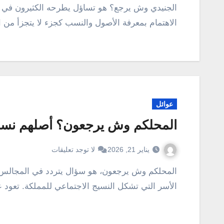
الجنيدي وش يرجع؟ هو تساؤل يطرحه الكثيرون في المملكة العربية السعودية والمنطقة عموماً، ويأتي هذا
الاهتمام بمعرفة الأصول والنسب كجزء لا يتجزأ من ال
عوائل
المحلكم وش يرجعون؟ أصلهم نسبهم
يناير 21, 2026
لا توجد تعليقات
المحلكم وش يرجعون، هو سؤال يتردد في المجالس السعودية وعند البحث عن الأصول العريقة للعديد من
الأسر التي تشكل النسيج الاجتماعي للمملكة. تعود ع