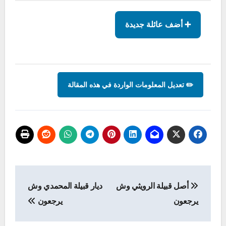
➕ أضف عائلة جديدة
✏️ تعديل المعلومات الواردة في هذه المقالة
تصفّح
أصل قبيلة الرويثي وش
ديار قبيلة المحمدي وش
المقالات
يرجعون
يرجعون