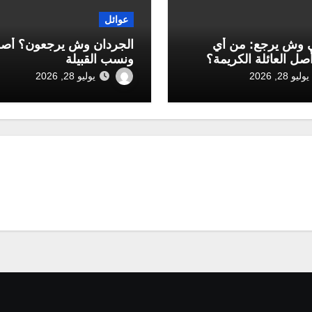
عوائل
 وش يرجع: من أي
الجردان وش يرجعون؟ أص
أصل العائلة الكريمة؟
ونسب القبيلة
يوليو 28, 2026
يوليو 28, 2026