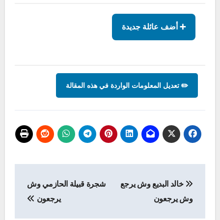
➕ أضف عائلة جديدة
✏️ تعديل المعلومات الواردة في هذه المقالة
تصفّح
خالد البديع وش يرجع
شجرة قبيلة الحازمي وش
المقالات
وش يرجعون
يرجعون