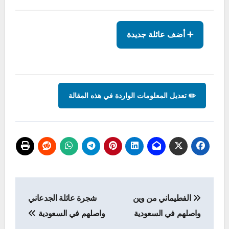
➕ أضف عائلة جديدة
✏️ تعديل المعلومات الواردة في هذه المقالة
تصفّح
الفطيماني من وين
شجرة عائلة الجدعاني
المقالات
واصلهم في السعودية
واصلهم في السعودية